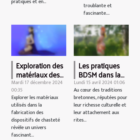
pratiques et en...
troublante et
fascinante....
Exploration des
Les pratiques
matériaux des
BDSM dans la
dispositifs de
culture
Mardi 17 décembre 2024
Lundi 15 avril 2024 01:06
00:35
Au cœur des traditions
chasteté: Métal,
bretonne : entre
Explorer les matériaux
bretonnes, réputées pour
Silicone et
tradition et
utilisés dans la
leur richesse culturelle et
Plastique
modernité
fabrication des
leur attachement aux
dispositifs de chasteté
rites...
révèle un univers
fascinant...