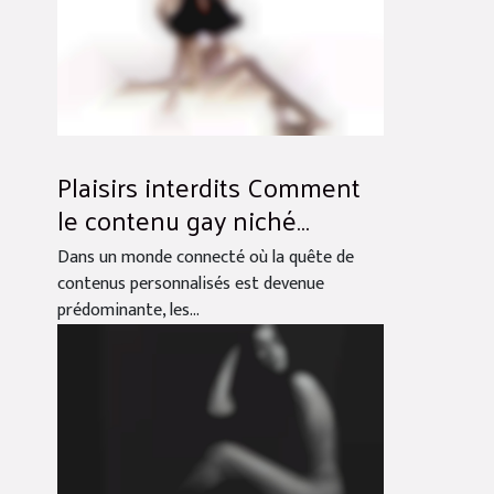
Plaisirs interdits Comment
le contenu gay niché
performe dans les
Dans un monde connecté où la quête de
recherches en ligne
contenus personnalisés est devenue
prédominante, les...