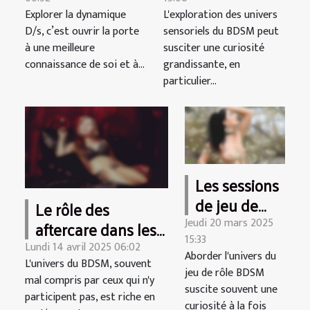
la confiance en
critères et
Explorer la dynamique
L'exploration des univers
soi ?
conseils pour
D/s, c’est ouvrir la porte
sensoriels du BDSM peut
une initiation
à une meilleure
susciter une curiosité
tout en
connaissance de soi et à...
grandissante, en
sensation
particulier...
Les sessions
de jeu de
Le rôle des
rôle BDSM
Jeudi 20 mars 2025
aftercare dans les
15:33
conseils pour
pratiques BDSM
Lundi 14 avril 2025 06:02
Aborder l'univers du
une
L'univers du BDSM, souvent
approfondissement
jeu de rôle BDSM
immersion
mal compris par ceux qui n'y
suscite souvent une
participent pas, est riche en
totale
curiosité à la fois