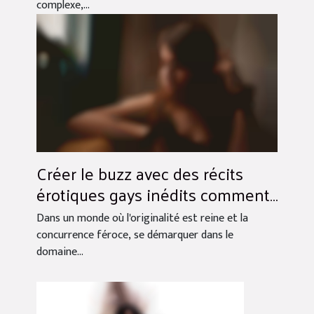
complexe,...
Créer le buzz avec des récits
érotiques gays inédits comment
se distinguer et capturer un
Dans un monde où l'originalité est reine et la
public fidèle
concurrence féroce, se démarquer dans le
domaine...