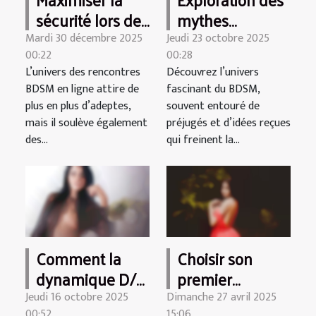
sécurité lors de
mythes
rencontres
communs
Mardi 30 décembre 2025
Jeudi 23 octobre 2025
00:22
00:28
BDSM en ligne
autour du BDSM
L’univers des rencontres
Découvrez l’univers
et de la réalité
BDSM en ligne attire de
fascinant du BDSM,
plus en plus d’adeptes,
souvent entouré de
mais il soulève également
préjugés et d’idées reçues
des...
qui freinent la...
Comment la
Choisir son
dynamique D/s
premier
peut renforcer
martinet BDSM
Jeudi 16 octobre 2025
Dimanche 27 avril 2025
00:52
15:06