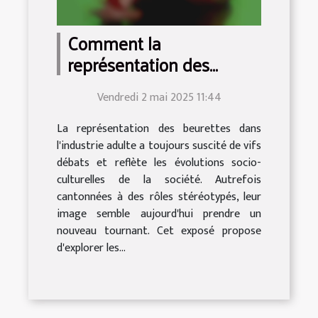
Comment la
représentation des
beurettes a évolué dans
Vendredi 2 mai 2025 11:44
l'industrie adulte
La représentation des beurettes dans
l'industrie adulte a toujours suscité de vifs
débats et reflète les évolutions socio-
culturelles de la société. Autrefois
cantonnées à des rôles stéréotypés, leur
image semble aujourd'hui prendre un
nouveau tournant. Cet exposé propose
d'explorer les...