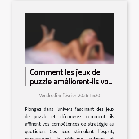
Comment les jeux de
puzzle améliorent-ils vos
compétences de
Vendredi 6 février 2026 15:20
stratégie ?
Plongez dans l’univers fascinant des jeux
de puzzle et découvrez comment ils
affinent vos compétences de stratégie au
quotidien. Ces jeux stimulent l’esprit,