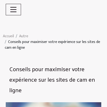
Accueil
Autre
Conseils pour maximiser votre expérience sur les sites de
cam en ligne
Conseils pour maximiser votre
expérience sur les sites de cam en
ligne