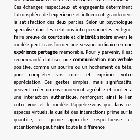
Ces échanges respectueux et engageants déterminent
l'atmosphère de l'expérience et influencent grandement
la satisfaction des deux parties. Selon un psychologue
spécialisé dans les relations interpersonnelles en ligne,
faire preuve de
courtoisie
et d'
intérêt sincère
envers le
modèle peut transformer une session ordinaire en une
expérience partagée
mémorable. Pour y parvenir, il est
recommandé d'utiliser une
communication non verbale
positive, comme un sourire ou un hochement de tête,
pour compléter vos mots et exprimer votre
appréciation. Ces gestes simples, mais significatifs,
peuvent créer un environnement agréable et inciter à
une interaction authentique, renforçant ainsi le lien
entre vous et le modèle. Rappelez-vous que dans ces
espaces virtuels, la qualité des interactions prime sur la
quantité, et qu'une approche respectueuse et
attentionnée peut faire toute la différence.