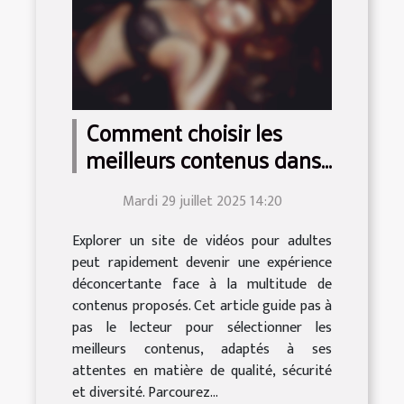
Comment choisir les
meilleurs contenus dans
un site de vidéos pour
Mardi 29 juillet 2025 14:20
adultes ?
Explorer un site de vidéos pour adultes
peut rapidement devenir une expérience
déconcertante face à la multitude de
contenus proposés. Cet article guide pas à
pas le lecteur pour sélectionner les
meilleurs contenus, adaptés à ses
attentes en matière de qualité, sécurité
et diversité. Parcourez...