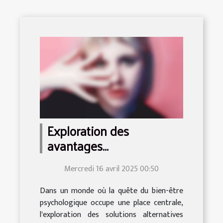
Exploration des
avantages
psychologiques des
Mercredi 16 avril 2025 00:50
poupées réalistes pour
adultes
Dans un monde où la quête du bien-être
psychologique occupe une place centrale,
l'exploration des solutions alternatives