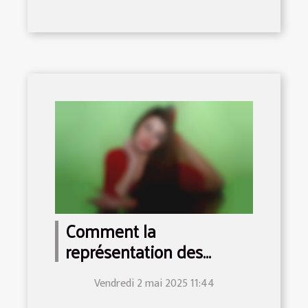
Comment la
représentation des
beurettes a évolué dans
Vendredi 2 mai 2025 11:44
l'industrie adulte