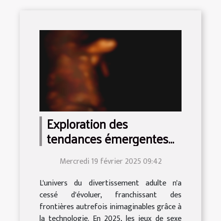
Exploration des
tendances émergentes
des jeux de sexe virtuels
Mercredi 19 février 2025 09:42
en 2025
L'univers du divertissement adulte n'a
cessé d'évoluer, franchissant des
frontières autrefois inimaginables grâce à
la technologie. En 2025, les jeux de sexe