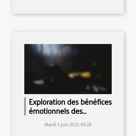
Exploration des bénéfices
émotionnels des
compagnons virtuels
Mardi 3 juin 2025 09:24