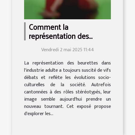
Comment la
représentation des
beurettes a évolué dans
Vendredi 2 mai 2025 11:44
l'industrie adulte
La représentation des beurettes dans
l'industrie adulte a toujours suscité de vifs
débats et reflète les évolutions socio-
culturelles de la société. Autrefois
cantonnées à des rôles stéréotypés, leur
image semble aujourd'hui prendre un
nouveau tournant. Cet exposé propose
d'explorer les...