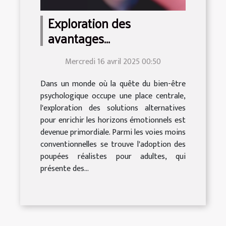
Exploration des
avantages
psychologiques des
Mercredi 16 avril 2025 00:50
poupées réalistes pour
adultes
Dans un monde où la quête du bien-être
psychologique occupe une place centrale,
l'exploration des solutions alternatives
pour enrichir les horizons émotionnels est
devenue primordiale. Parmi les voies moins
conventionnelles se trouve l'adoption des
poupées réalistes pour adultes, qui
présente des...