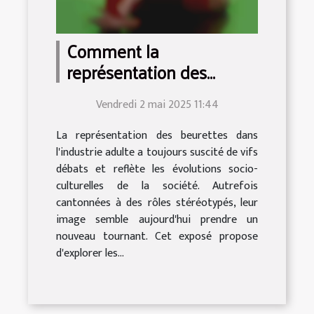
Comment la
représentation des
beurettes a évolué dans
Vendredi 2 mai 2025 11:44
l'industrie adulte
La représentation des beurettes dans
l'industrie adulte a toujours suscité de vifs
débats et reflète les évolutions socio-
culturelles de la société. Autrefois
cantonnées à des rôles stéréotypés, leur
image semble aujourd'hui prendre un
nouveau tournant. Cet exposé propose
d'explorer les...