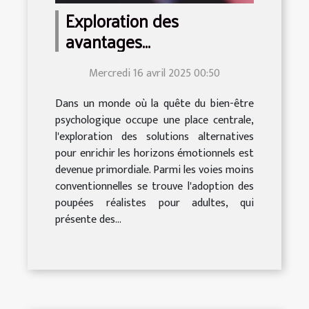
Exploration des
avantages
psychologiques des
Mercredi 16 avril 2025 00:50
poupées réalistes pour
adultes
Dans un monde où la quête du bien-être
psychologique occupe une place centrale,
l'exploration des solutions alternatives
pour enrichir les horizons émotionnels est
devenue primordiale. Parmi les voies moins
conventionnelles se trouve l'adoption des
poupées réalistes pour adultes, qui
présente des...