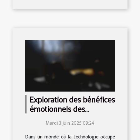
Exploration des bénéfices
émotionnels des
compagnons virtuels
Mardi 3 juin 2025 09:24
Dans un monde où la technologie occupe